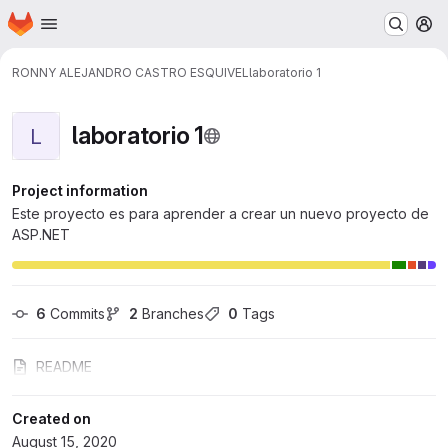
Homepage
Skip to main content
M
RONNY ALEJANDRO CASTRO ESQUIVEL
laboratorio 1
laboratorio 1
L
Project information
Este proyecto es para aprender a crear un nuevo proyecto de
ASP.NET
6
 Commits
2
 Branches
0
 Tags
README
Created on
August 15, 2020